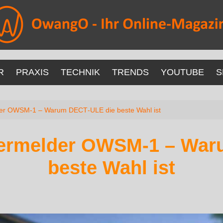
R
PRAXIS
TECHNIK
TRENDS
YOUTUBE
S
er OWSM-1 – Warum DECT‑ULE die beste Wahl ist
ermelder OWSM-1 – War
beste Wahl ist