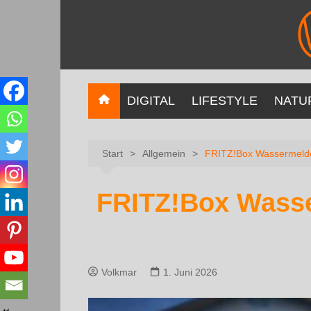
DIGITAL
LIFESTYLE
NATU
Start
Allgemein
FRITZ!Box Wassermeld
FRITZ!Box Wass
Volkmar
1. Juni 2026