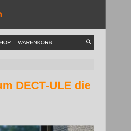
HOP
WARENKORB
um DECT‑ULE die