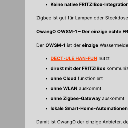
Keine native FRITZ!Box‑Integratio
Zigbee ist gut für Lampen oder Steckdos
OwangO OWSM‑1 – Der einzige echte F
Der
OWSM‑1
ist der
einzige
Wassermelder
DECT‑ULE HAN‑FUN
nutzt
direkt mit der FRITZ!Box
kommuniz
ohne Cloud
funktioniert
ohne WLAN
auskommt
ohne Zigbee‑Gateway
auskommt
lokale Smart‑Home‑Automationen
Damit ist OwangO der einzige Anbieter, d