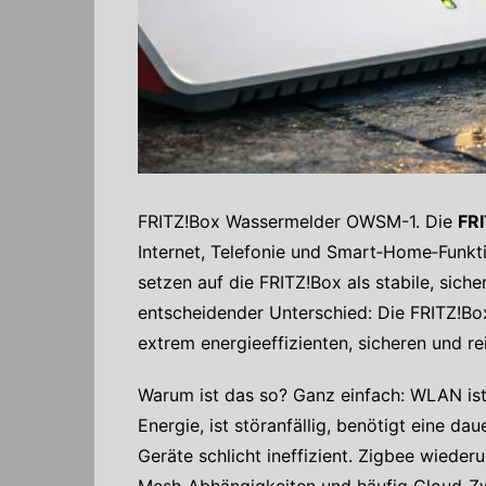
FRITZ!Box Wassermelder OWSM-1. Die
FR
Internet, Telefonie und Smart‑Home‑Funkti
setzen auf die FRITZ!Box als stabile, sic
entscheidender Unterschied: Die FRITZ!Bo
extrem energieeffizienten, sicheren und r
Warum ist das so? Ganz einfach: WLAN ist 
Energie, ist störanfällig, benötigt eine da
Geräte schlicht ineffizient. Zigbee wieder
Mesh‑Abhängigkeiten und häufig Cloud‑Z