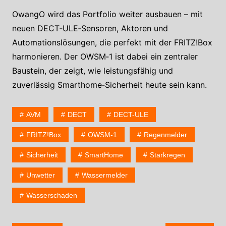
OwangO wird das Portfolio weiter ausbauen – mit
neuen DECT‑ULE‑Sensoren, Aktoren und
Automationslösungen, die perfekt mit der FRITZ!Box
harmonieren. Der OWSM‑1 ist dabei ein zentraler
Baustein, der zeigt, wie leistungsfähig und
zuverlässig Smarthome‑Sicherheit heute sein kann.
AVM
DECT
DECT-ULE
FRITZ!Box
OWSM-1
Regenmelder
Sicherheit
SmartHome
Starkregen
Unwetter
Wassermelder
Wasserschaden