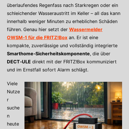
überlaufendes Regenfass nach Starkregen oder ein
schleichender Wasseraustritt im Keller – all das kann
innerhalb weniger Minuten zu erheblichen Schäden
führen. Genau hier setzt der
Wassermelder
OWSM‑1 für die FRITZ!Box
an. Er ist eine
kompakte, zuverlässige und vollständig integrierte
Smarthome‑Sicherheitskomponente
, die über
DECT‑ULE
direkt mit der FRITZ!Box kommuniziert
und im Ernstfall sofort Alarm schlägt.
Viele
Nutze
r
suche
n
heute