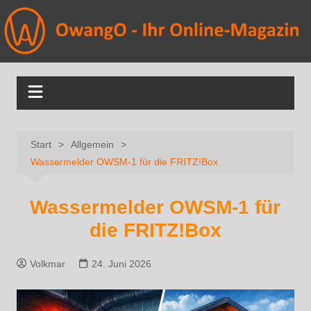
Start
Allgemein
Wassermelder OWSM‑1 für die FRITZ!Box
Wassermelder OWSM‑1 für
die FRITZ!Box
Volkmar
24. Juni 2026