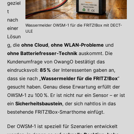
geziel
t
nach
Wassermelder OWSM-1 für die FRITZ!Box mit DECT-
einer
ULE
Lösun
g, die
ohne Cloud
,
ohne WLAN‑Probleme
und
ohne Batteriefresser‑Technik
auskommt. Die
Kundenumfrage von OwangO bestätigt das
eindrucksvoll:
85 %
der Interessenten gaben an,
dass sie nach „
Wassermelder für die FRITZ!Box
“
gesucht haben. Genau diese Erwartung erfüllt der
OWSM‑1 zu 100 %. Er ist nicht nur ein Sensor – er ist
ein
Sicherheitsbaustein
, der sich nahtlos in das
bestehende FRITZ!Box‑Smarthome einfügt.
Der OWSM‑1 ist speziell für Szenarien entwickelt