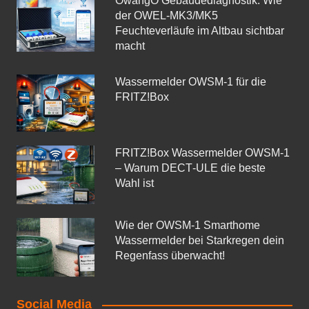
OwangO Gebäudediagnostik: Wie
der OWEL‑MK3/MK5
Feuchteverläufe im Altbau sichtbar
macht
Wassermelder OWSM‑1 für die
FRITZ!Box
FRITZ!Box Wassermelder OWSM-1
– Warum DECT‑ULE die beste
Wahl ist
Wie der OWSM‑1 Smarthome
Wassermelder bei Starkregen dein
Regenfass überwacht!
Social Media