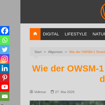
DIGITAL
LIFESTYLE
NATU
Start
Allgemein
Wie der OWSM‑1 Smarth
Wie der OWSM‑1 
d
Volkmar
27. Mai 2026