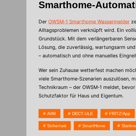
Smarthome-Automati
Der 
OWSM‑1 Smarthome Wassermelder
 z
Alltagsproblemen verknüpft wird. Ein vollla
Grundstück. Mit dem verlängerbaren Senso
Lösung, die zuverlässig, wartungsarm und 
– automatisch und ohne manuelles Eingrei
Wer sein Zuhause wetterfest machen möchte
viele Smarthome‑Szenarien auszulösen, ma
Technikraum – der OWSM‑1 meldet, bevor S
Schutzfaktor für Haus und Eigentum.
AVM
DECT-ULE
FRITZ!App
Sicherheit
SmartHome
Starkr