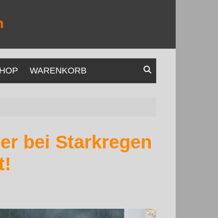
HOP
WARENKORB
r bei Starkregen
t!