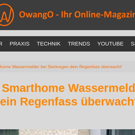
R
PRAXIS
TECHNIK
TRENDS
YOUTUBE
S
ome Wassermelder bei Starkregen dein Regenfass überwacht!
Smarthome Wassermelde
ein Regenfass überwach