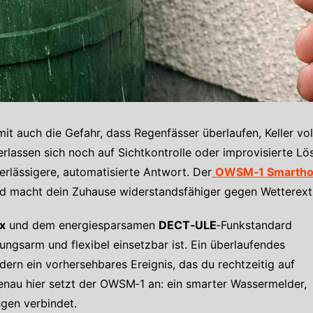
it auch die Gefahr, dass Regenfässer überlaufen, Keller v
erlassen sich noch auf Sichtkontrolle oder improvisierte 
rlässigere, automatisierte Antwort. Der
OWSM‑1 Smartho
nd macht dein Zuhause widerstandsfähiger gegen Wetterex
x
und dem energiesparsamen
DECT‑ULE
‑Funkstandard
ungsarm und flexibel einsetzbar ist. Ein überlaufendes
dern ein vorhersehbares Ereignis, das du rechtzeitig auf
au hier setzt der OWSM‑1 an: ein smarter Wassermelder,
gen verbindet.