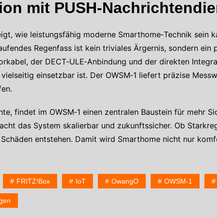
on mit PUSH-Nachrichtendie
eigt, wie leistungsfähig moderne Smarthome‑Technik sein ka
ufendes Regenfass ist kein triviales Ärgernis, sondern ein p
rkabel, der DECT‑ULE‑Anbindung und der direkten Integrati
vielseitig einsetzbar ist. Der OWSM‑1 liefert präzise Messw
fen.
, findet im OWSM‑1 einen zentralen Baustein für mehr Sich
cht das System skalierbar und zukunftssicher. Ob Starkreg
chäden entstehen. Damit wird Smarthome nicht nur komfort
FRITZ!Box
IoT
OwangO
OWSM-1
egen