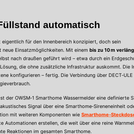
Füllstand automatisch
gentlich für den Innenbereich konzipiert, doch sein
t neue Einsatzmöglichkeiten. Mit einem
bis zu 10 m verlän
lbst nach draußen geführt wird – etwa durch ein Erdgesch
Lösung, die ohne zusätzliche Infrastruktur auskommt. Die I
ene konfigurieren – fertig. Die Verbindung über DECT‑ULE 
rgieverbrauch.
 löst der OWSM‑1 Smarthome Wassermelder eine definierte 
 akustisches Signal über eine Smarthome‑Sireneneinheit od
ation mit weiteren Komponenten wie
Smarthome‑Steckdos
e Automationen erstellen, die weit über eine reine Warnm
gente Reaktionen im gesamten Smarthome.