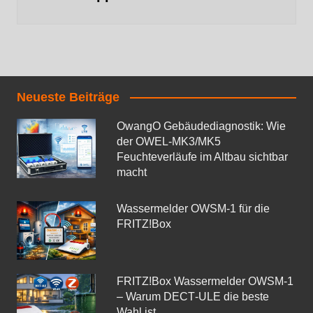
Neueste Beiträge
OwangO Gebäudediagnostik: Wie
der OWEL‑MK3/MK5
Feuchteverläufe im Altbau sichtbar
macht
Wassermelder OWSM‑1 für die
FRITZ!Box
FRITZ!Box Wassermelder OWSM-1
– Warum DECT‑ULE die beste
Wahl ist