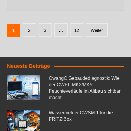
1
2
3
…
12
Weiter
Neueste Beiträge
OwangO Gebäudediagnostik: Wie
der OWEL‑MK3/MK5
Feuchteverläufe im Altbau sichtbar
macht
Wassermelder OWSM‑1 für die
FRITZ!Box