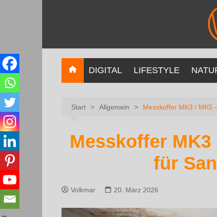
DIGITAL
LIFESTYLE
NATU
Start
Allgemein
Messkoffer MK3 / MK5 –
Messkoffer MK3 
für Sa
Volkmar
20. März 2026