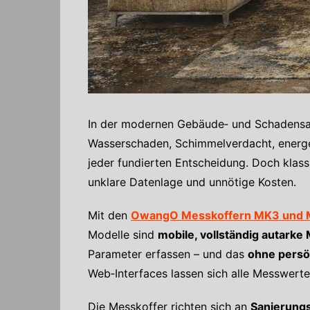
In der modernen Gebäude‑ und Schadensan
Wasserschaden, Schimmelverdacht, energe
jeder fundierten Entscheidung. Doch klas
unklare Datenlage und unnötige Kosten.
Mit den
OwangO Messkoffern MK3 und
Modelle sind
mobile, vollständig autark
Parameter erfassen – und das
ohne persö
Web‑Interfaces lassen sich alle Messwerte
Die Messkoffer richten sich an
Sanierungs