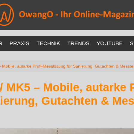
R
PRAXIS
TECHNIK
TRENDS
YOUTUBE
S
 Mobile, autarke Profi‑Messlösung für Sanierung, Gutachten & Messt
/ MK5 – Mobile, autarke 
nierung, Gutachten & Me