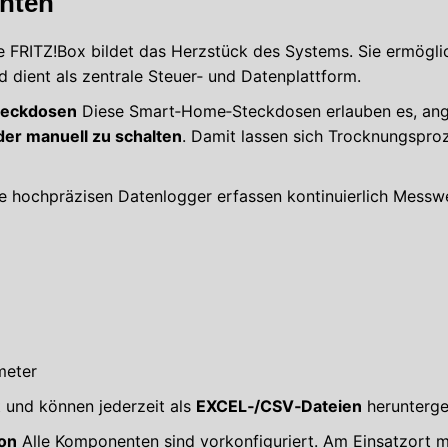
nten
e FRITZ!Box bildet das Herzstück des Systems. Sie ermögl
 dient als zentrale Steuer‑ und Datenplattform.
teckdosen
Diese Smart‑Home‑Steckdosen erlauben es, ang
er manuell zu schalten
. Damit lassen sich Trocknungspro
e hochpräzisen Datenlogger erfassen kontinuierlich Messwe
meter
 und können jederzeit als
EXCEL‑/CSV‑Dateien
herunterge
ion
Alle Komponenten sind vorkonfiguriert. Am Einsatzort mu