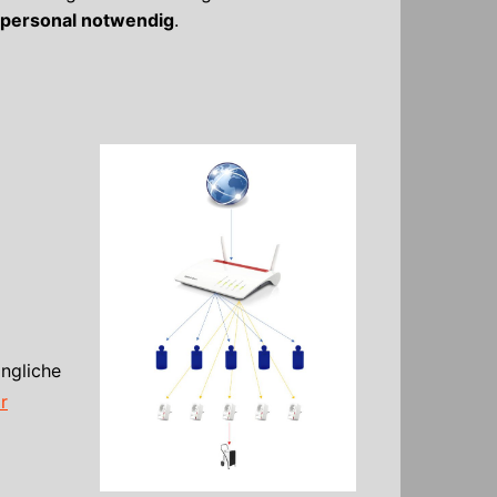
enpersonal notwendig
.
ngliche
r