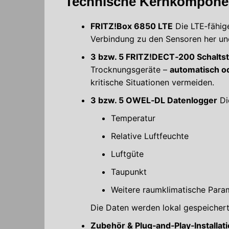
Technische Kernkompone
FRITZ!Box 6850 LTE
Die LTE‑fähig
Verbindung zu den Sensoren her und
3 bzw. 5 FRITZ!DECT‑200 Schalts
Trocknungsgeräte –
automatisch od
kritische Situationen vermeiden.
3 bzw. 5 OWEL‑DL Datenlogger
Di
Temperatur
Relative Luftfeuchte
Luftgüte
Taupunkt
Weitere raumklimatische Para
Die Daten werden lokal gespeichert
Zubehör & Plug‑and‑Play‑Installat