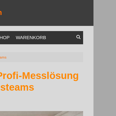
HOP
WARENKORB
eams
Profi‑Messlösung
ssteams