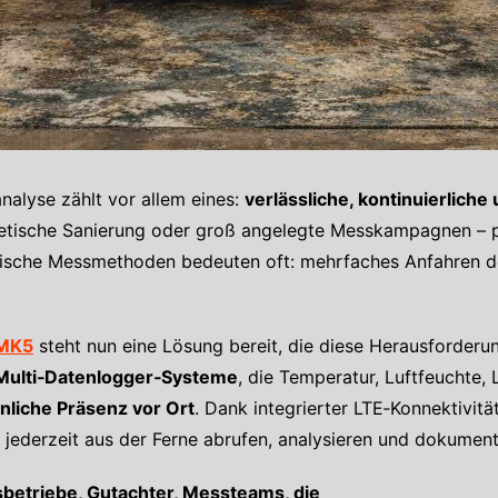
alyse zählt vor allem eines:
verlässliche, kontinuierlic
tische Sanierung oder groß angelegte Messkampagnen – p
sische Messmethoden bedeuten oft: mehrfaches Anfahren de
 MK5
steht nun eine Lösung bereit, die diese Herausforderun
e Multi‑Datenlogger‑Systeme
, die Temperatur, Luftfeuchte, 
nliche Präsenz vor Ort
. Dank integrierter LTE‑Konnektivitä
 jederzeit aus der Ferne abrufen, analysieren und dokument
betriebe, Gutachter, Messteams, die