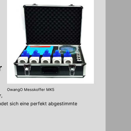
r
OwangO Messkoffer MK5
r
,
indet sich eine perfekt abgestimmte