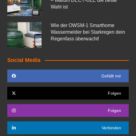
– Warum DECT‑ULE die beste
Wahl ist
Wie der OWSM‑1 Smarthome
Wassermelder bei Starkregen dein
Regenfass überwacht!
Social Media
Gefällt mir
Folgen
Folgen
Verbinden