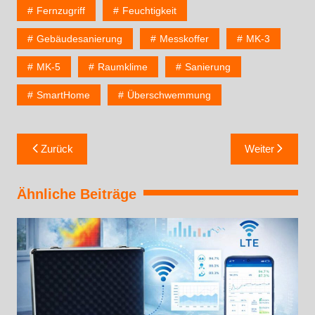
Fernzugriff
Feuchtigkeit
Gebäudesanierung
Messkoffer
MK-3
MK-5
Raumklime
Sanierung
SmartHome
Überschwemmung
Zurück
Weiter
Ähnliche Beiträge