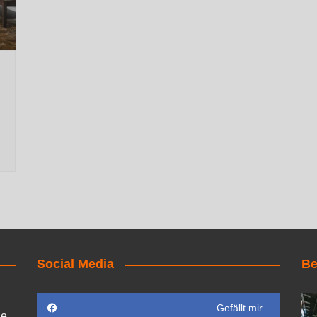
Social Media
Be
Gefällt mir
ie