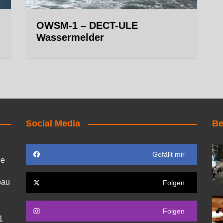
OWSM-1 – DECT-ULE
Wassermelder
Social Media
Be
Gefällt mir
ie
bau
Folgen
Folgen
1