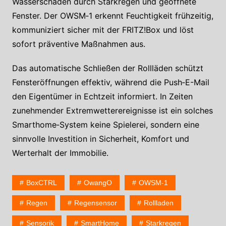
Wasserschäden durch Starkregen und geöffnete
Fenster. Der OWSM‑1 erkennt Feuchtigkeit frühzeitig,
kommuniziert sicher mit der FRITZ!Box und löst
sofort präventive Maßnahmen aus.
Das automatische Schließen der Rollläden schützt
Fensteröffnungen effektiv, während die Push‑E-Mail
den Eigentümer in Echtzeit informiert. In Zeiten
zunehmender Extremwetterereignisse ist ein solches
Smarthome‑System keine Spielerei, sondern eine
sinnvolle Investition in Sicherheit, Komfort und
Werterhalt der Immobilie.
BoxCTRL
OwangO
OWSM-1
Regen
Regensensor
Rollladen
Sensorik
SmartHome
Starkregen