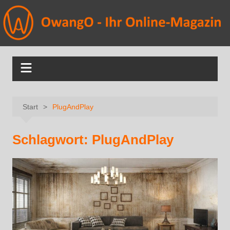
Start
PlugAndPlay
Schlagwort:
PlugAndPlay