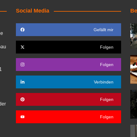
Social Media
Be
Gefällt mir
ie
bau
Folgen
Folgen
1
Verbinden
Folgen
der
Folgen