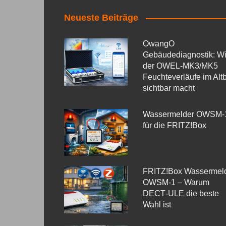
Neueste Beiträge
OwangO
Gebäudediagnostik: W
der OWEL‑MK3/MK5
Feuchteverläufe im Alt
sichtbar macht
Wassermelder OWSM‑
für die FRITZ!Box
FRITZ!Box Wassermel
OWSM-1 – Warum
DECT‑ULE die beste
Wahl ist