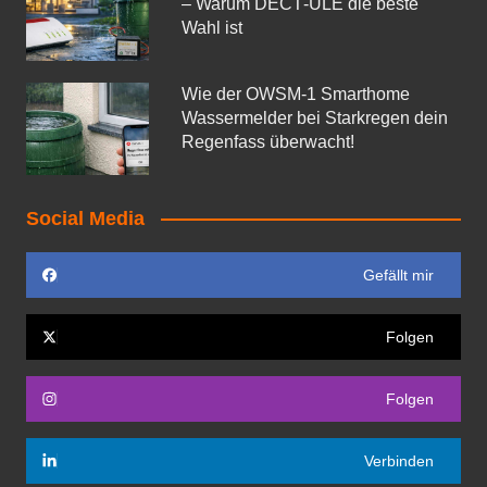
– Warum DECT‑ULE die beste
Wahl ist
Wie der OWSM‑1 Smarthome
Wassermelder bei Starkregen dein
Regenfass überwacht!
Social Media
Gefällt mir
Folgen
Folgen
Verbinden