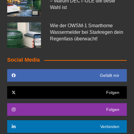
– Warum DECT‑ULE die beste
Wahl ist
Wie der OWSM‑1 Smarthome
Wassermelder bei Starkregen dein
Regenfass überwacht!
Social Media
Gefällt mir
Folgen
Folgen
Verbinden