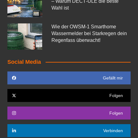
– Warum DECT‑ULE die beste
Wahl ist
Wie der OWSM‑1 Smarthome
Wassermelder bei Starkregen dein
Regenfass überwacht!
Social Media
Gefällt mir
Folgen
Folgen
Verbinden