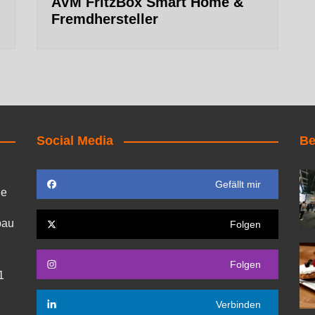
AVM FritzBox Smart Home &
Fremdhersteller
Social Media
Be
Gefällt mir
ie
bau
Folgen
Folgen
1
Verbinden