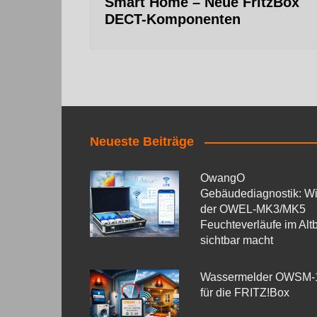
Smart Home – Neue FritzBox
DECT-Komponenten
Neueste Beiträge
OwangO
Gebäudediagnostik: W
der OWEL‑MK3/MK5
Feuchteverläufe im Alt
sichtbar macht
Wassermelder OWSM‑
für die FRITZ!Box