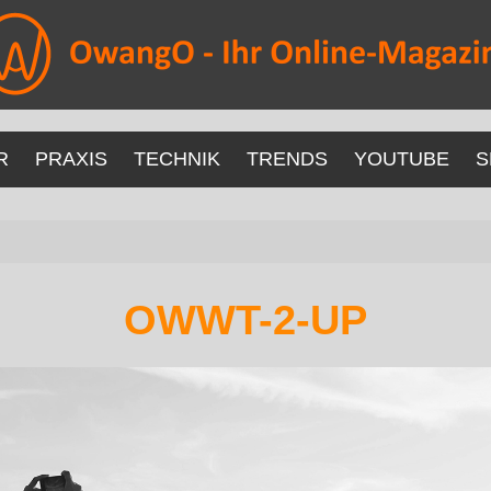
R
PRAXIS
TECHNIK
TRENDS
YOUTUBE
S
OWWT-2-UP