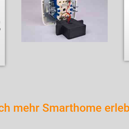
g
n
s
ch mehr Smarthome erleb