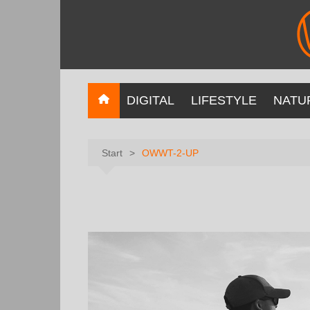
DIGITAL
LIFESTYLE
NATU
Start
OWWT-2-UP