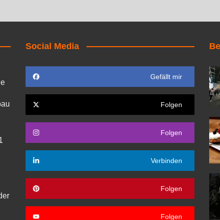
Social Media
Be
Gefällt mir
ie
bau
Folgen
Folgen
1
Verbinden
Folgen
der
Folgen