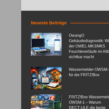
Neueste Beiträge
OwangO
Gebäudediagnostik: W
der OWEL‑MK3/MK5
Feuchteverläufe im Alt
sichtbar macht
Wassermelder OWSM‑
für die FRITZ!Box
FRITZ!Box Wassermel
OWSM-1 – Warum
DECT‑ULE die beste