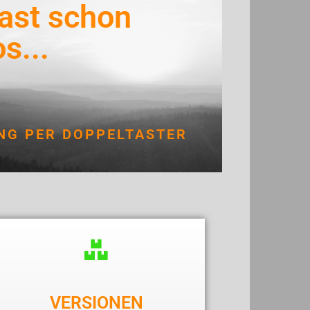
ast schon
s...
NG PER DOPPELTASTER
VERSIONEN