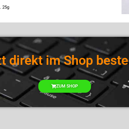
. 25g
t direkt im Shop beste
ZUM SHOP