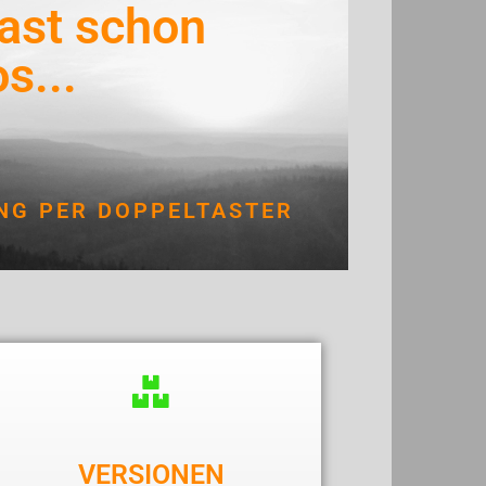
ast schon
s...
NG PER DOPPELTASTER
VERSIONEN