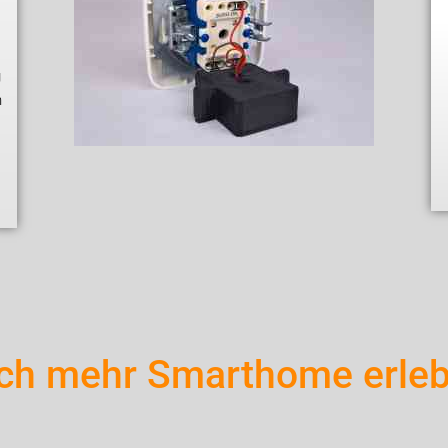
g
n
s
ch mehr Smarthome erleb