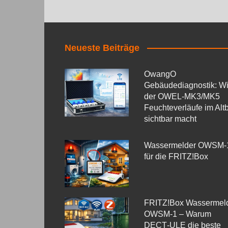
Neueste Beiträge
OwangO
Gebäudediagnostik: W
der OWEL‑MK3/MK5
Feuchteverläufe im Alt
sichtbar macht
Wassermelder OWSM‑
für die FRITZ!Box
FRITZ!Box Wassermel
OWSM-1 – Warum
DECT‑ULE die beste