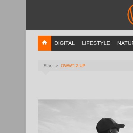
DIGITAL
LIFESTYLE
NATU
Start
OWWT-2-UP