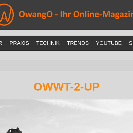
R
PRAXIS
TECHNIK
TRENDS
YOUTUBE
S
OWWT-2-UP