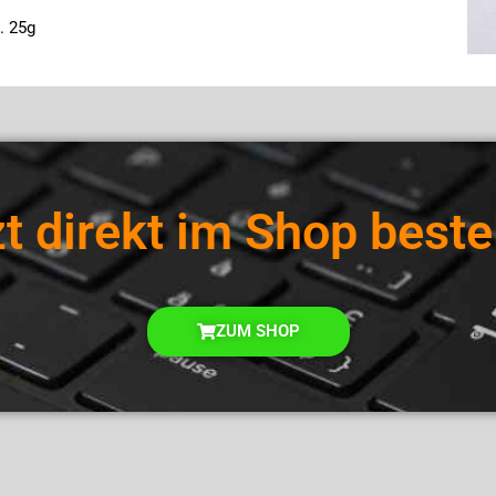
. 25g
t direkt im Shop beste
ZUM SHOP