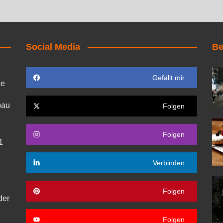
Social Media
Be
Gefällt mir
ie
bau
Folgen
Folgen
1
Verbinden
Folgen
der
Folgen