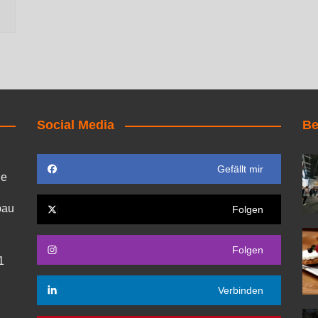
Social Media
Be
Gefällt mir
ie
bau
Folgen
Folgen
1
Verbinden