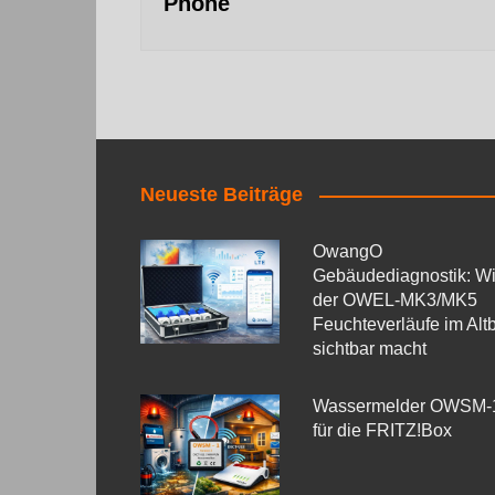
Phone
Neueste Beiträge
OwangO
Gebäudediagnostik: W
der OWEL‑MK3/MK5
Feuchteverläufe im Alt
sichtbar macht
Wassermelder OWSM‑
für die FRITZ!Box