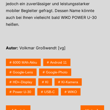
jedoch ein zuverlässiger und leistungsstarker
mobiler Begleiter gefragt. Dessen Name könnte
auch bei Ihnen vielleicht bald WIKO POWER U-30
heißen.
Autor:
Volkmar Großwendt [vg]
6000 MAh Akku
Android 11
Google-Lens
Google-Photo
HD+-Display
KI
KI-Kamera
Power U-30
USB-C
WIKO