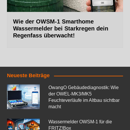
Wie der OWSM‑1 Smarthome
Wassermelder bei Starkregen dein
Regenfass überwacht!
Neueste Beiträge
OwangO Gebäudediagnostik: Wie
der OWEL‑MK3/MK5
Feuchteverläufe im Altbau sichtbar
macht
Wassermelder OWSM‑1 für die
FRITZ!Box