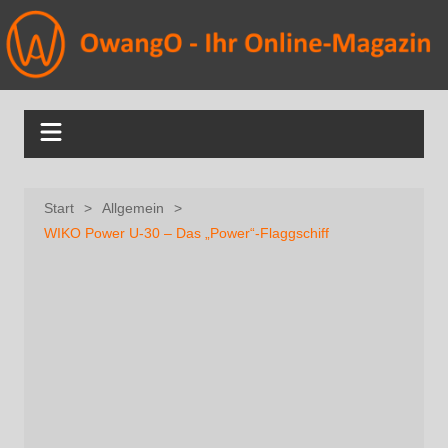
Start
Allgemein
WIKO Power U-30 – Das „Power“-Flaggschiff