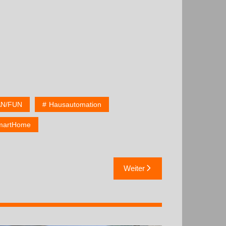
N/FUN
Hausautomation
martHome
Weiter