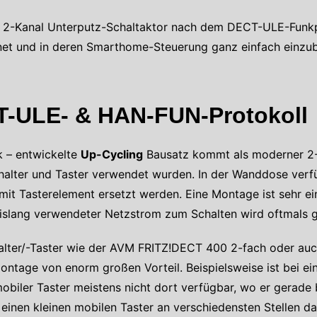
e 2-Kanal Unterputz-Schaltaktor nach dem DECT-ULE-Funkpr
et und in deren Smarthome-Steuerung ganz einfach einzub
-ULE- & HAN-FUN-Protokoll
 – entwickelte
Up-Cycling
Bausatz kommt als moderner 2-
alter und Taster verwendet wurden. In der Wanddose verf
 Tasterelement ersetzt werden. Eine Montage ist sehr ein
 Bislang verwendeter Netzstrom zum Schalten wird oftmals g
lter/-Taster wie der AVM FRITZ!DECT 400 2-fach oder au
ontage von enorm großen Vorteil. Beispielsweise ist bei e
obiler Taster meistens nicht dort verfügbar, wo er gerade 
 einen kleinen mobilen Taster an verschiedensten Stellen d