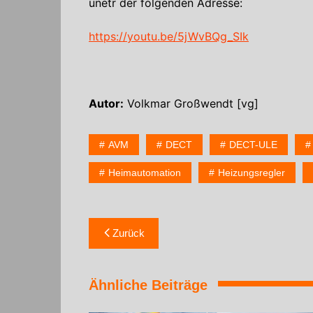
unetr der folgenden Adresse:
https://youtu.be/5jWvBQg_SIk
Autor:
Volkmar Großwendt [vg]
AVM
DECT
DECT-ULE
Heimautomation
Heizungsregler
Zurück
Ähnliche Beiträge