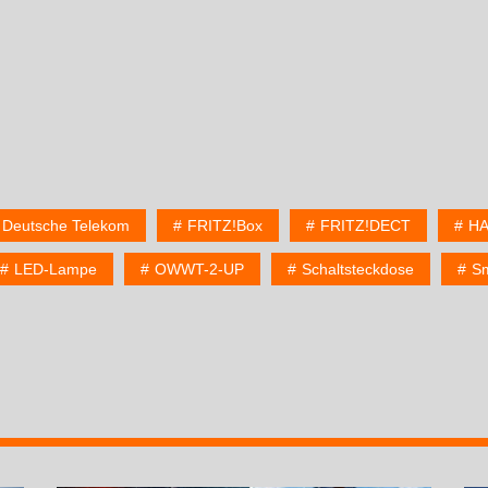
Deutsche Telekom
FRITZ!Box
FRITZ!DECT
HA
LED-Lampe
OWWT-2-UP
Schaltsteckdose
S