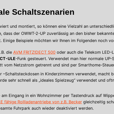
le Schaltszenarien
viert und montiert, so können eine Vielzahl an unterschiedl
che, dass der OWWT-2-UP zuverlässig an den bisher bekannte
t. Einige Beispiele möchten wir Ihnen im Folgenden noch vor
B. die
AVM FRITZ!DECT 500
oder auch die Telekom LED-L
CT-ULE
-Funk gesteuert. Verwendet man hier normale UP-S
t vom Netzstrom getrennt und sind per Smarthome-Steueru
Schaltsteckdosen in Kinderzimmern verwendet, macht bei
würde sehr schnell als „ideales Spielzeug“ verwendet und of
am Eingang in ein Wohnzimmer per Tastendruck auf Wippe 
 fähige Rollladenantriebe von z.B. Becker
gleichzeitig sch
esamte Fuhrpark auch wieder deaktiviert werden.