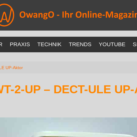
R
PRAXIS
TECHNIK
TRENDS
YOUTUBE
S
E UP-Aktor
-2-UP – DECT-ULE UP-