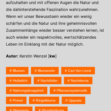
aufzuhalten und mit offenen Augen die Natur und
die dahinterstehende Faszination wahrzunehmen.
Wenn wir unser Bewusstsein wieder ein wenig
schärfen und die Natur und ihre geheimnisvollen
Zusammenhänge wieder besser verstehen lernen, ist
auch wieder ein respektvolles, wertschätzendes
Leben im Einklang mit der Natur möglich.
Autor:
Kerstin Wenzel [
kw
]
Blumen
Blumenuhr
Carl Von Linné
Huflattich
Nachtfalter
Nachtkerze
Nahrungsknappheit
Pflanzensystematik
Primel
Ringelblume
Uppsala
Wegwarte
Wunderblume