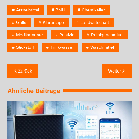
Arzneimittel
BMU
Chemikalien
Gülle
Kläranlage
Landwirtschaft
Medikamente
Pestizid
Reinigungsmittel
Stickstoff
Trinkwasser
Waschmittel
Zurück
Weiter
Ähnliche Beiträge