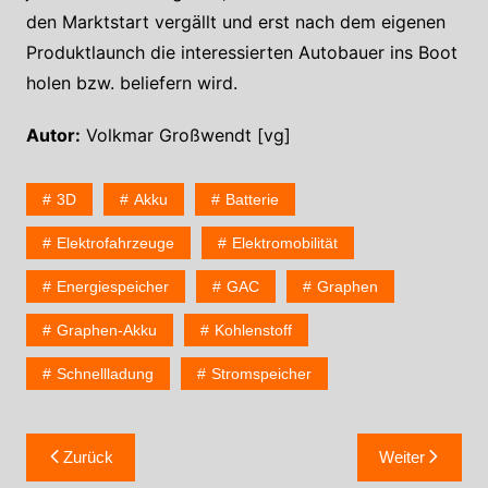
den Marktstart vergällt und erst nach dem eigenen
Produktlaunch die interessierten Autobauer ins Boot
holen bzw. beliefern wird.
Autor:
Volkmar Großwendt [vg]
3D
Akku
Batterie
Elektrofahrzeuge
Elektromobilität
Energiespeicher
GAC
Graphen
Graphen-Akku
Kohlenstoff
Schnellladung
Stromspeicher
Zurück
Weiter