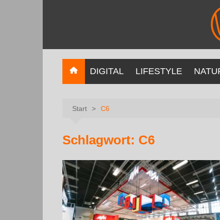
DIGITAL
LIFESTYLE
NATU
Start
C6
Schlagwort:
C6