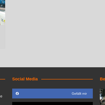
Social Media
Be
Gefällt mir
ie