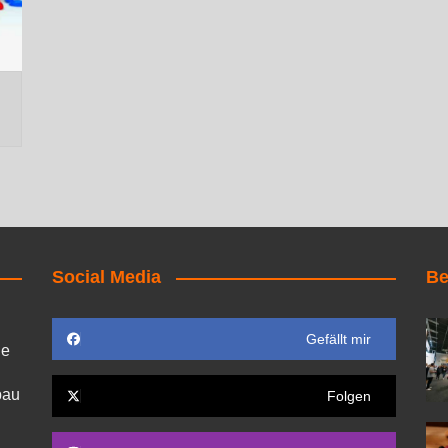
Social Media
Be
Gefällt mir
ie
bau
Folgen