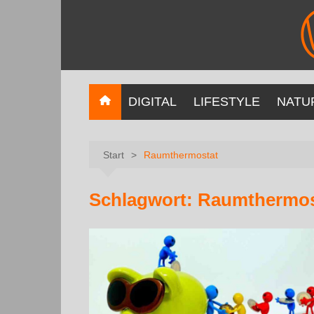
DIGITAL
LIFESTYLE
NATU
Start
Raumthermostat
Schlagwort:
Raumthermos