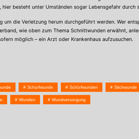
n, hier besteht unter Umständen sogar Lebensgefahr durch s
g um die Verletzung herum durchgeführt werden. Wer entsp
erband, wie oben zum Thema Schnittwunden erwähnt, anlege
 sofern möglich – ein Arzt oder Krankenhaus aufzusuchen.
wunde
Schürfwunde
Schürfwunden
Stichwunde
e
Wunden
Wundversorgung