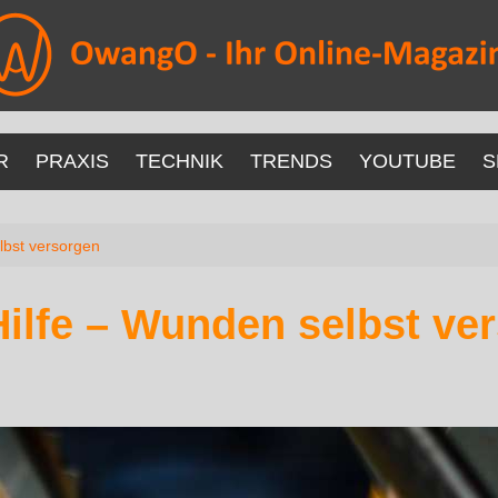
R
PRAXIS
TECHNIK
TRENDS
YOUTUBE
S
lbst versorgen
Hilfe – Wunden selbst ve