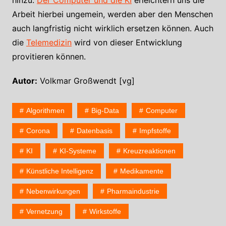
hinzu.
Der Computer und die KI
erleichtern uns die
Arbeit hierbei ungemein, werden aber den Menschen
auch langfristig nicht wirklich ersetzen können. Auch
die
Telemedizin
wird von dieser Entwicklung
provitieren können.
Autor:
Volkmar Großwendt [vg]
Algorithmen
Big-Data
Computer
Corona
Datenbasis
Impfstoffe
KI
KI-Systeme
Kreuzreaktionen
Künstliche Intelligenz
Medikamente
Nebenwirkungen
Pharmaindustrie
Vernetzung
Wirkstoffe