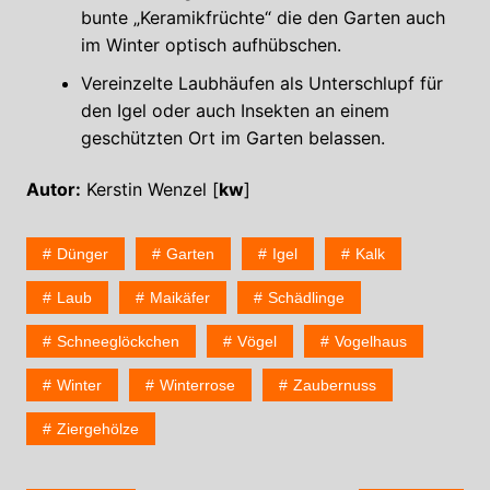
bunte „Keramikfrüchte“ die den Garten auch
im Winter optisch aufhübschen.
Vereinzelte Laubhäufen als Unterschlupf für
den Igel oder auch Insekten an einem
geschützten Ort im Garten belassen.
Autor:
Kerstin Wenzel [
kw
]
Dünger
Garten
Igel
Kalk
Laub
Maikäfer
Schädlinge
Schneeglöckchen
Vögel
Vogelhaus
Winter
Winterrose
Zaubernuss
Ziergehölze