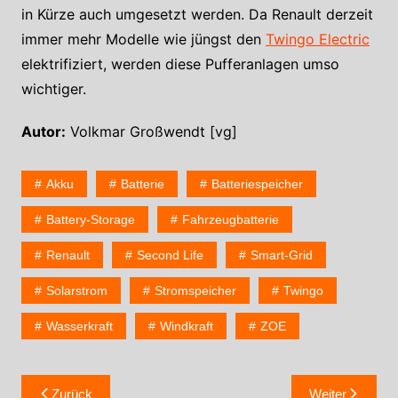
in Kürze auch umgesetzt werden. Da Renault derzeit
immer mehr Modelle wie jüngst den
Twingo Electric
elektrifiziert, werden diese Pufferanlagen umso
wichtiger.
Autor:
Volkmar Großwendt [vg]
Akku
Batterie
Batteriespeicher
Battery-Storage
Fahrzeugbatterie
Renault
Second Life
Smart-Grid
Solarstrom
Stromspeicher
Twingo
Wasserkraft
Windkraft
ZOE
Zurück
Weiter