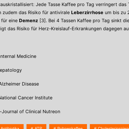
uskristallisiert: Jede Tasse Kaffee pro Tag verringert das 
 zudem das Risiko für antivirale
Leberzirrhose
um bis zu 2 
 für eine
Demenz
[3]. Bei 4 Tassen Kaffee pro Tag sinkt d
igt das Risiko für Herz-Kreislauf-Erkrankungen dagegen au
Internal Medicine
Hepatology
 Alzheimer Disease
National Cancer Institute
-Journal of Clinical Nutreon
Antibiotika
ATP
Bohnenkaffee
Cholesterinspieg