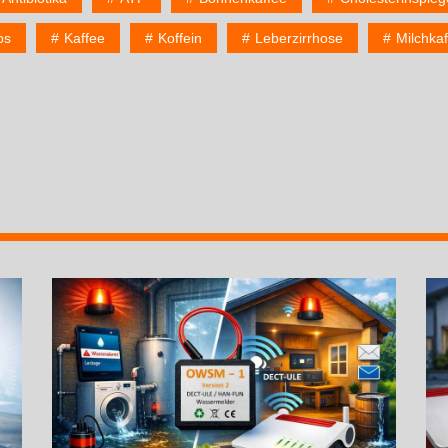
bs
Kaffee
Koffein
Leberzirrhose
Milchka