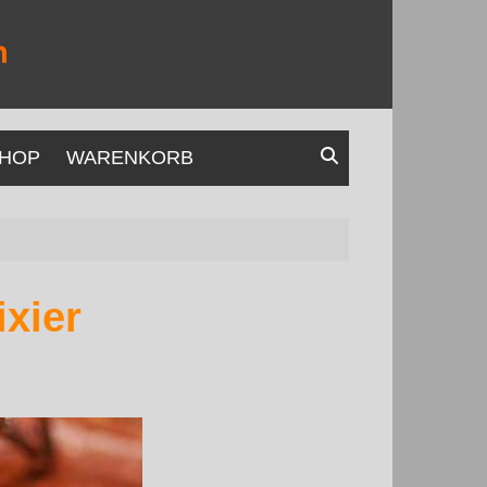
HOP
WARENKORB
xier