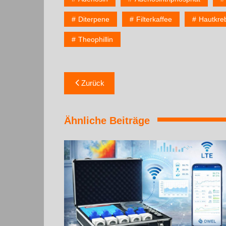
Diterpene
Filterkaffee
Hautkre
Theophillin
Zurück
Ähnliche Beiträge