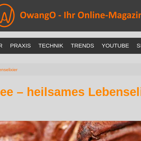
R
PRAXIS
TECHNIK
TRENDS
YOUTUBE
S
nselixier
fee – heilsames Lebenseli