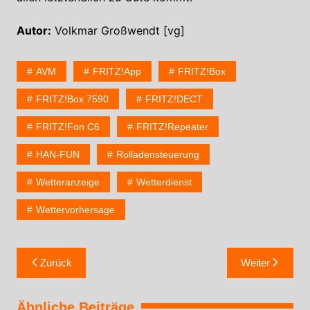
Autor:
Volkmar Großwendt [vg]
AVM
FRITZ!App
FRITZ!Box
FRITZ!Box 7590
FRITZ!DECT
FRITZ!Fon C6
FRITZ!Repeater
HAN-FUN
Rolladensteuerung
Wetteranzeige
Wetterdienst
Wettervorhersage
Zurück
Weiter
Ähnliche Beiträge