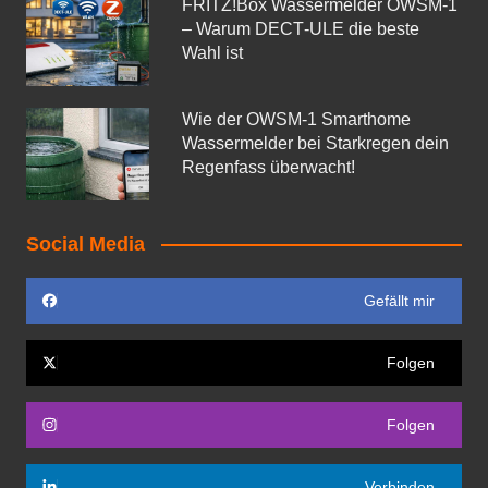
FRITZ!Box Wassermelder OWSM-1
– Warum DECT‑ULE die beste
Wahl ist
Wie der OWSM‑1 Smarthome
Wassermelder bei Starkregen dein
Regenfass überwacht!
Social Media
Gefällt mir
Folgen
Folgen
Verbinden