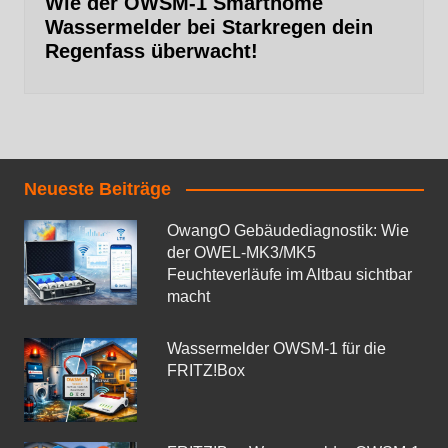
Wie der OWSM‑1 Smarthome
Wassermelder bei Starkregen dein
Regenfass überwacht!
Neueste Beiträge
OwangO Gebäudediagnostik: Wie
der OWEL‑MK3/MK5
Feuchteverläufe im Altbau sichtbar
macht
Wassermelder OWSM‑1 für die
FRITZ!Box