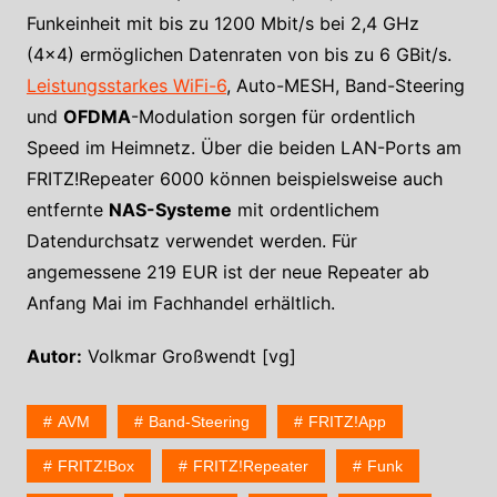
Funkeinheit mit bis zu 1200 Mbit/s bei 2,4 GHz
(4×4) ermöglichen Datenraten von bis zu 6 GBit/s.
Leistungsstarkes WiFi-6
, Auto-MESH, Band-Steering
und
OFDMA
-Modulation sorgen für ordentlich
Speed im Heimnetz. Über die beiden LAN-Ports am
FRITZ!Repeater 6000 können beispielsweise auch
entfernte
NAS-Systeme
mit ordentlichem
Datendurchsatz verwendet werden. Für
angemessene 219 EUR ist der neue Repeater ab
Anfang Mai im Fachhandel erhältlich.
Autor:
Volkmar Großwendt [vg]
AVM
Band-Steering
FRITZ!App
FRITZ!Box
FRITZ!Repeater
Funk