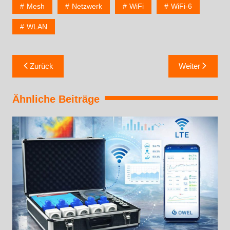
Mesh
Netzwerk
WiFi
WiFi-6
WLAN
Zurück
Weiter
Ähnliche Beiträge