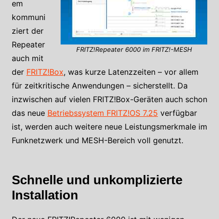
em
kommuni
ziert der
Repeater
FRITZ!Repeater 6000 im FRITZ!-MESH
auch mit
der
FRITZ!Box
, was kurze Latenzzeiten – vor allem
für zeitkritische Anwendungen – sicherstellt. Da
inzwischen auf vielen FRITZ!Box-Geräten auch schon
das neue
Betriebssystem FRITZ!OS 7.25
verfügbar
ist, werden auch weitere neue Leistungsmerkmale im
Funknetzwerk und MESH-Bereich voll genutzt.
Schnelle und unkomplizierte
Installation