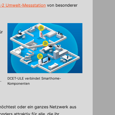
-2 Umwelt-Messstation
von besonderer
ür
DCET-ULE verbindet Smarthome-
.
Komponenten
 möchtest oder ein ganzes Netzwerk aus
ers attraktiv für alle, die ihr