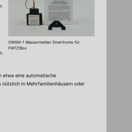
m
OWSM-1 Wassermelder Smarthome für
FRITZ!Box
h
h etwa eine automatische
 nützlich in Mehrfamilienhäusern oder