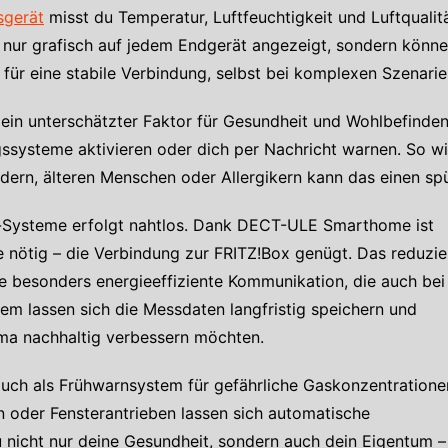
sgerät
misst du Temperatur, Luftfeuchtigkeit und Luftqualitä
 nur grafisch auf jedem Endgerät angezeigt, sondern könn
ür eine stabile Verbindung, selbst bei komplexen Szenarie
t ein unterschätzter Faktor für Gesundheit und Wohlbefinde
gssysteme aktivieren oder dich per Nachricht warnen. So wi
dern, älteren Menschen oder Allergikern kann das einen s
-Systeme erfolgt nahtlos. Dank DECT-ULE Smarthome ist
e nötig – die Verbindung zur FRITZ!Box genügt. Das reduzie
ne besonders energieeffiziente Kommunikation, die auch bei
m lassen sich die Messdaten langfristig speichern und
klima nachhaltig verbessern möchten.
auch als Frühwarnsystem für gefährliche Gaskonzentratione
n oder Fensterantrieben lassen sich automatische
nicht nur deine Gesundheit, sondern auch dein Eigentum –